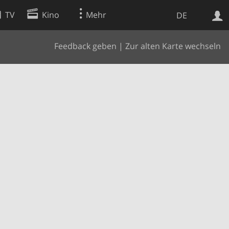
TV
Kino
Mehr
DE
Feedback geben
|
Zur alten Karte wechseln
Websuche
Apps