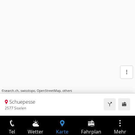
©
search.ch
,
swisstopo
,
OpenStreetMap
,
others
Schuepesse
2577 Siselen
Tel
Wetter
Karte
Fahrplan
Mehr