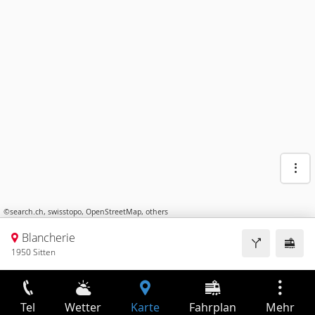
©
search.ch
,
swisstopo
,
OpenStreetMap
,
others
Blancherie
1950 Sitten
Tel
Wetter
Karte
Fahrplan
Mehr