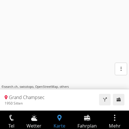
©
search.ch
,
swisstopo
,
OpenStreetMap
,
others
Grand Champsec
1950 Sitten
Tel
Wetter
Karte
Fahrplan
Mehr