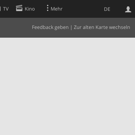
TV
Kino
Mehr
DE
Feedback geben
|
Zur alten Karte wechseln
Websuche
Apps