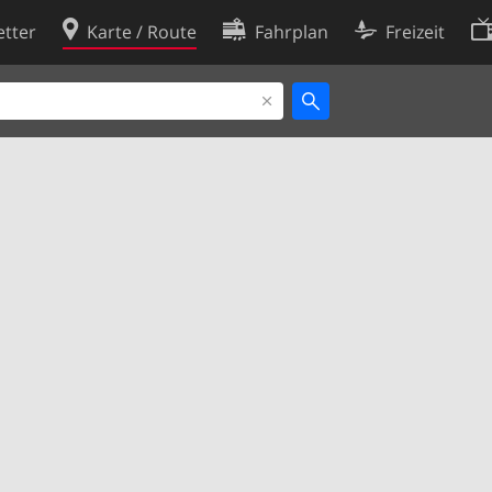
tter
Karte / Route
Fahrplan
Freizeit
Cookie-Richtlinie
ingungen
Cookie-Einstellungen
rklärung
Entwickler