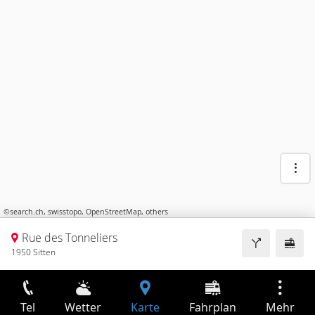
©
search.ch
,
swisstopo
,
OpenStreetMap
,
others
Rue des Tonneliers
1950 Sitten
Tel
Wetter
Karte
Fahrplan
Mehr