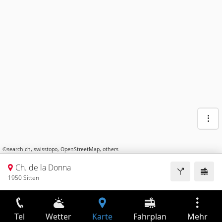
©
search.ch
,
swisstopo
,
OpenStreetMap
,
others
Ch. de la Donna
1950 Sitten
Tel
Wetter
Karte
Fahrplan
Mehr