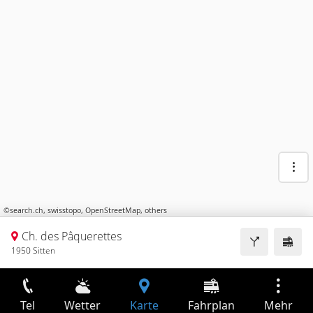
©
search.ch
,
swisstopo
,
OpenStreetMap
,
others
Ch. des Pâquerettes
1950 Sitten
Tel
Wetter
Karte
Fahrplan
Mehr