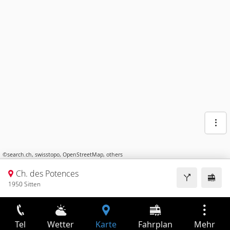
©
search.ch
,
swisstopo
,
OpenStreetMap
,
others
Ch. des Potences
1950 Sitten
Tel
Wetter
Karte
Fahrplan
Mehr