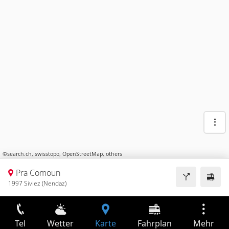
©
search.ch
,
swisstopo
,
OpenStreetMap
,
others
Pra Comoun
1997 Siviez (Nendaz)
Tel
Wetter
Karte
Fahrplan
Mehr