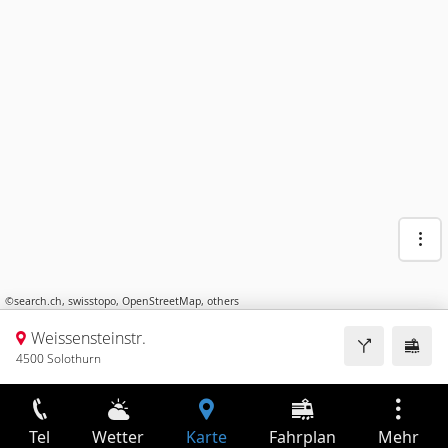
©
search.ch
,
swisstopo
,
OpenStreetMap
,
others
Weissensteinstr.
4500 Solothurn
Tel
Wetter
Karte
Fahrplan
Mehr