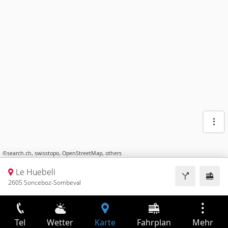
©
search.ch
,
swisstopo
,
OpenStreetMap
,
others
Le Huebeli
2605 Sonceboz-Sombeval
Tel
Wetter
Karte
Fahrplan
Mehr