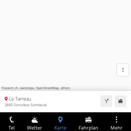
©
search.ch
,
swisstopo
,
OpenStreetMap
,
others
Le Tarreau
2605 Sonceboz-Sombeval
Tel
Wetter
Karte
Fahrplan
Mehr