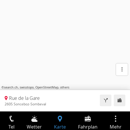
©
search.ch
,
swisstopo
,
OpenStreetMap
,
others
Rue de la Gare
2605 Sonceboz-Sombeval
Tel
Wetter
Karte
Fahrplan
Mehr