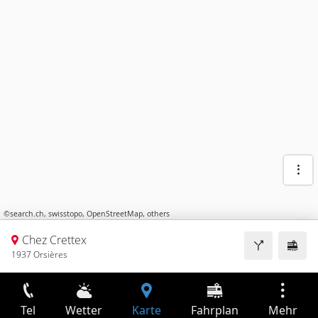
©
search.ch
,
swisstopo
,
OpenStreetMap
,
others
Chez Crettex
1937 Orsières
Tel
Wetter
Karte
Fahrplan
Mehr