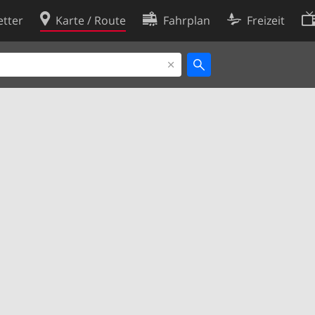
tter
Karte / Route
Fahrplan
Freizeit
Cookie-Richtlinie
ingungen
Cookie-Einstellungen
rklärung
Entwickler