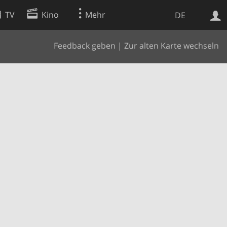
TV
Kino
Mehr
DE
Feedback geben
|
Zur alten Karte wechseln
Websuche
Apps