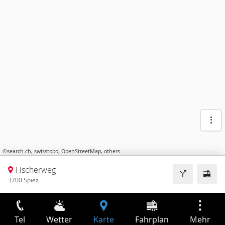
©
search.ch
,
swisstopo
,
OpenStreetMap
,
others
Fischerweg
3700 Spiez
Tel
Wetter
Karte
Fahrplan
Mehr