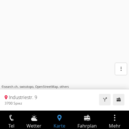
©
search.ch
,
swisstopo
,
OpenStreetMap
,
others
Industriestr. 9
3700 Spiez
Tel
Wetter
Karte
Fahrplan
Mehr