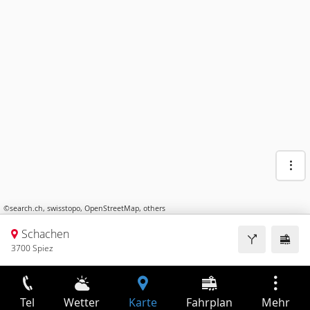
©
search.ch
,
swisstopo
,
OpenStreetMap
,
others
Schachen
3700 Spiez
Tel
Wetter
Karte
Fahrplan
Mehr