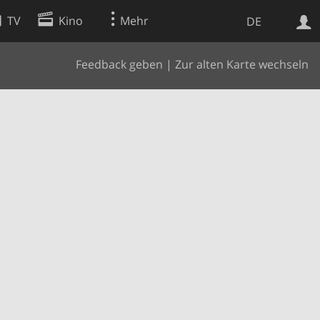
TV
Kino
Mehr
DE
Feedback geben
|
Zur alten Karte wechseln
Websuche
Apps