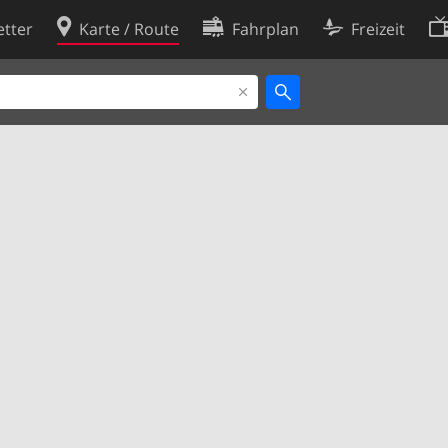
tter
Karte / Route
Fahrplan
Freizeit
Cookie-Richtlinie
ingungen
Cookie-Einstellungen
rklärung
Entwickler