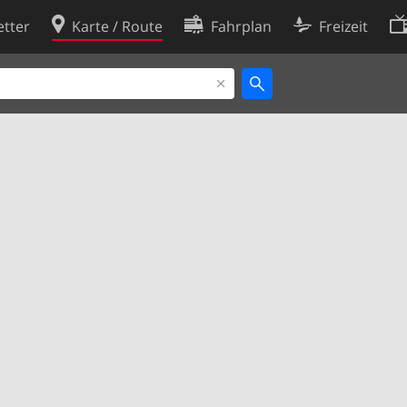
tter
Karte / Route
Fahrplan
Freizeit
Cookie-Richtlinie
ingungen
Cookie-Einstellungen
rklärung
Entwickler