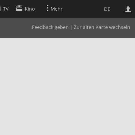
TV
Kino
Mehr
DE
Feedback geben
|
Zur alten Karte wechseln
Websuche
Apps