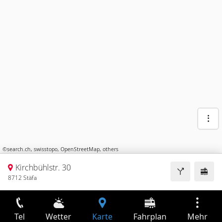
©
search.ch
,
swisstopo
,
OpenStreetMap
,
others
Kirchbühlstr. 30
8712 Stäfa
Tel
Wetter
Karte
Fahrplan
Mehr