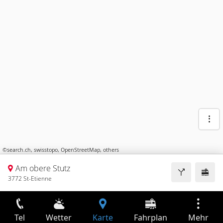
©
search.ch
,
swisstopo
,
OpenStreetMap
,
others
Am obere Stutz
3772 St-Etienne
Tel
Wetter
Karte
Fahrplan
Mehr