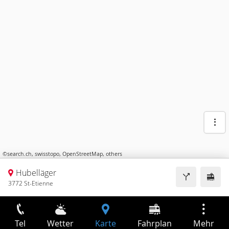
©
search.ch
,
swisstopo
,
OpenStreetMap
,
others
Hubelläger
3772 St-Etienne
Tel
Wetter
Karte
Fahrplan
Mehr