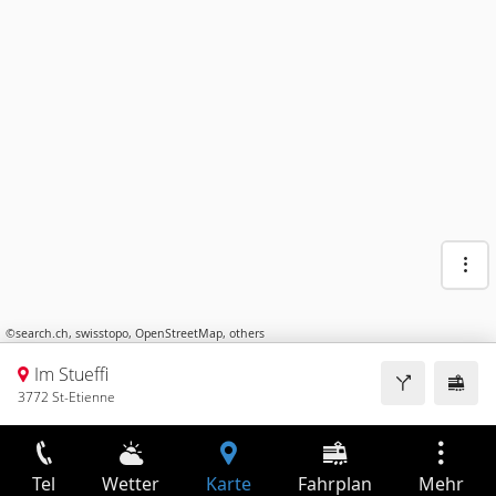
©
search.ch
,
swisstopo
,
OpenStreetMap
,
others
Im Stueffi
3772 St-Etienne
Tel
Wetter
Karte
Fahrplan
Mehr