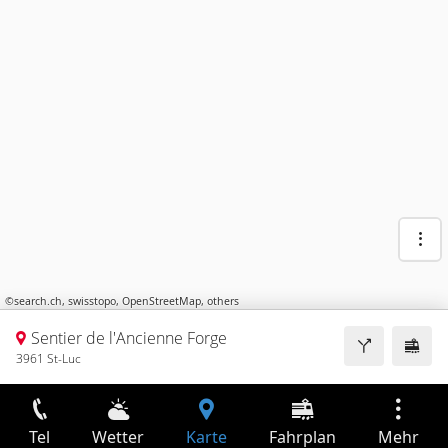
©
search.ch
,
swisstopo
,
OpenStreetMap
,
others
Sentier de l'Ancienne Forge
3961 St-Luc
Tel
Wetter
Karte
Fahrplan
Mehr