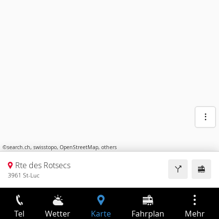
©
search.ch
,
swisstopo
,
OpenStreetMap
,
others
Rte des Rotsecs
3961 St-Luc
Tel
Wetter
Karte
Fahrplan
Mehr