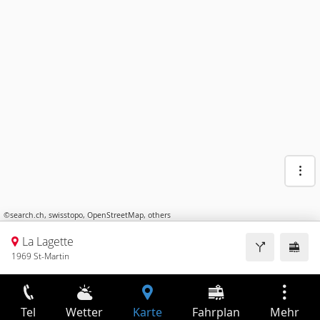
©
search.ch
,
swisstopo
,
OpenStreetMap
,
others
La Lagette
1969 St-Martin
Tel
Wetter
Karte
Fahrplan
Mehr