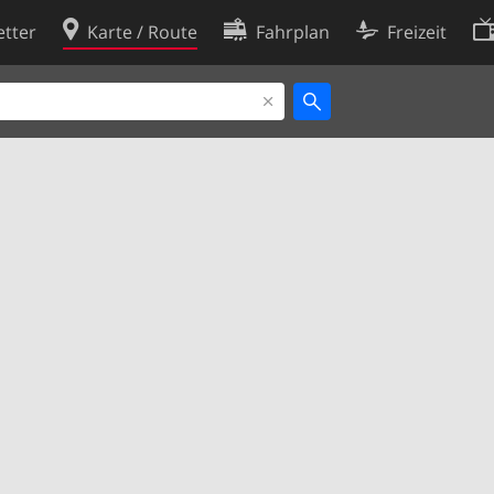
tter
Karte / Route
Fahrplan
Freizeit
Cookie-Richtlinie
ingungen
Cookie-Einstellungen
rklärung
Entwickler