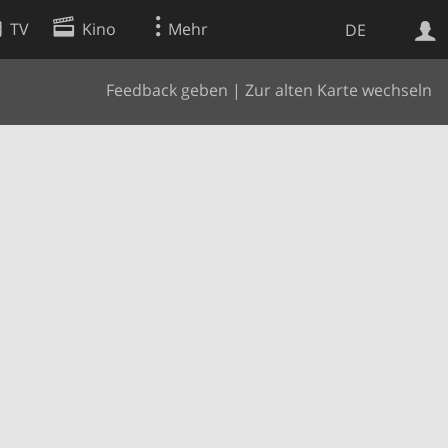
TV
Kino
Mehr
DE
Feedback geben
|
Zur alten Karte wechseln
Websuche
Apps