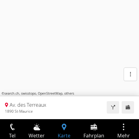
©
search.ch
,
swisstopo
,
OpenStreetMap
,
others
Av. des Terreaux
1890 St-Maurice
Tel
Wetter
Karte
Fahrplan
Mehr