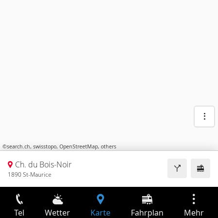
©
search.ch
,
swisstopo
,
OpenStreetMap
,
others
Ch. du Bois-Noir
1890 St-Maurice
Tel
Wetter
Karte
Fahrplan
Mehr