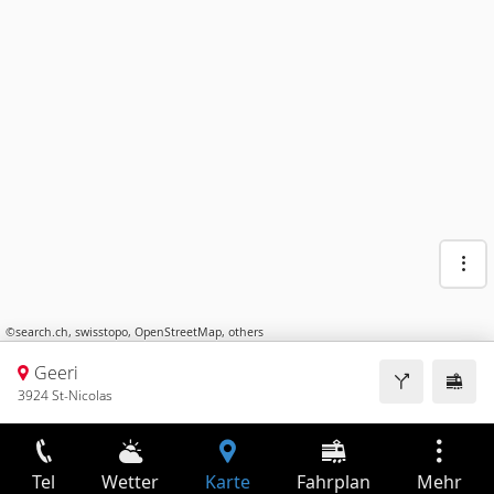
©
search.ch
,
swisstopo
,
OpenStreetMap
,
others
Geeri
3924 St-Nicolas
Tel
Wetter
Karte
Fahrplan
Mehr