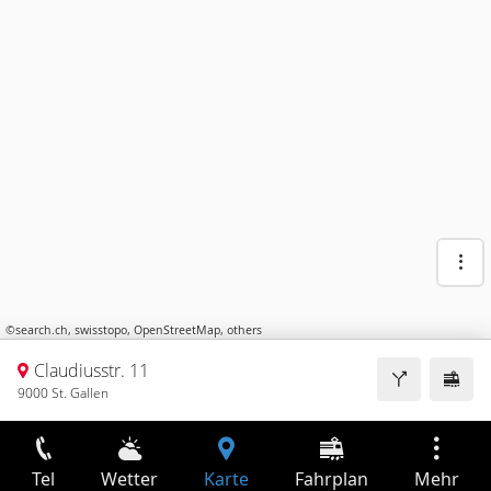
©
search.ch
,
swisstopo
,
OpenStreetMap
,
others
Claudiusstr. 11
9000 St. Gallen
Tel
Wetter
Karte
Fahrplan
Mehr