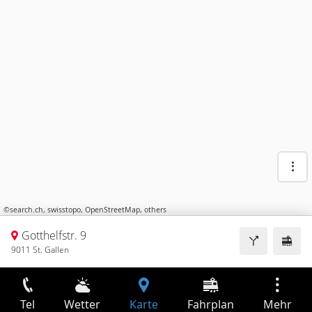
©
search.ch
,
swisstopo
,
OpenStreetMap
,
others
Gotthelfstr. 9
9011 St. Gallen
Tel
Wetter
Karte
Fahrplan
Mehr