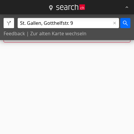
Exakte Hausnummer nicht gefunden, Position
Feedback
|
Zur alten Karte wechseln
wurde geschätzt.