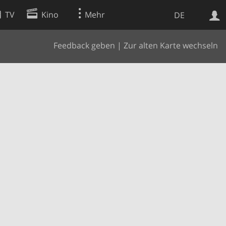
TV
Kino
Mehr
DE
Feedback geben
|
Zur alten Karte wechseln
Websuche
Apps