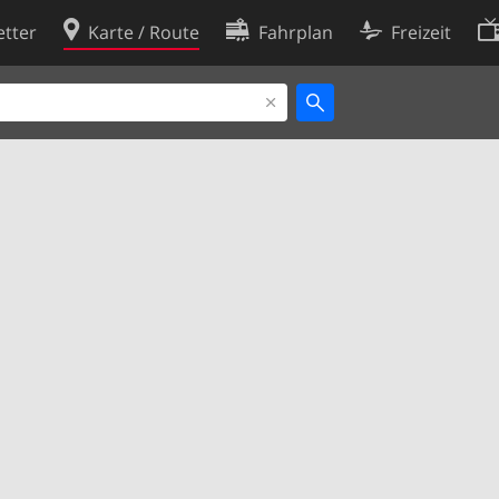
tter
Karte / Route
Fahrplan
Freizeit
Cookie-Richtlinie
ingungen
Cookie-Einstellungen
rklärung
Entwickler