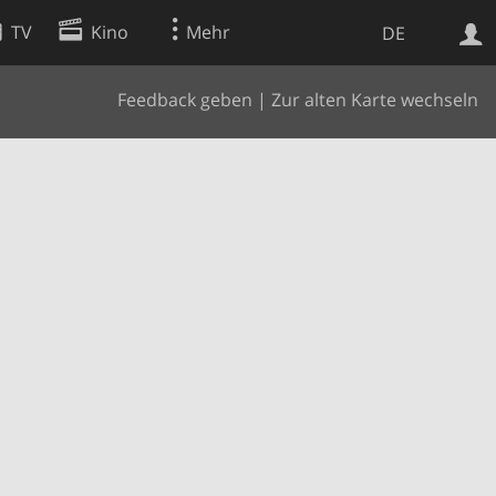
TV
Kino
Mehr
DE
Feedback geben
|
Zur alten Karte wechseln
Websuche
Apps