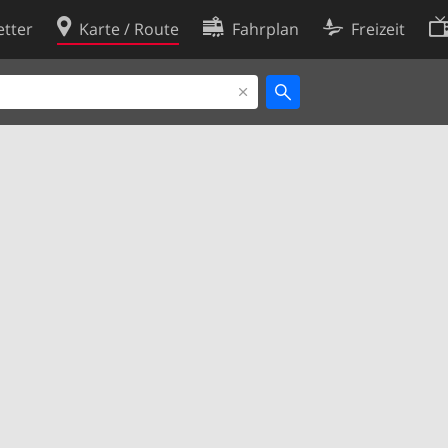
tter
Karte / Route
Fahrplan
Freizeit
Cookie-Richtlinie
ingungen
Cookie-Einstellungen
rklärung
Entwickler