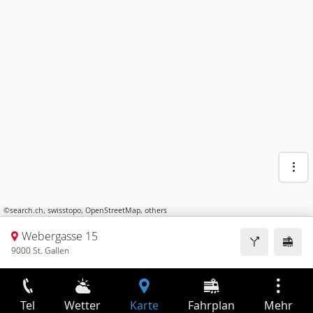
©
search.ch
,
swisstopo
,
OpenStreetMap
,
others
Webergasse 15
9000 St. Gallen
Tel
Wetter
Karte
Fahrplan
Mehr