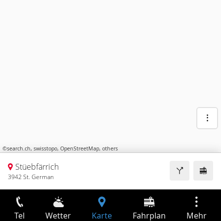
©
search.ch
,
swisstopo
,
OpenStreetMap
,
others
Stüebfärrich
3942 St. German
Tel
Wetter
Karte
Fahrplan
Mehr