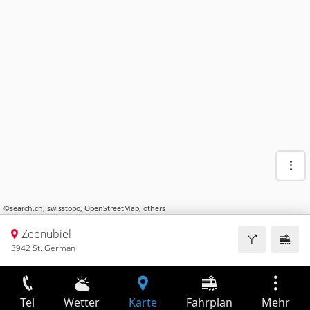
©
search.ch
,
swisstopo
,
OpenStreetMap
,
others
Zeenubiel
3942 St. German
Tel
Wetter
Karte
Fahrplan
Mehr