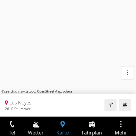
©
search.ch
,
swisstopo
,
OpenStreetMap
,
others
Les Noyes
2610 St. Immer
Tel
Wetter
Karte
Fahrplan
Mehr