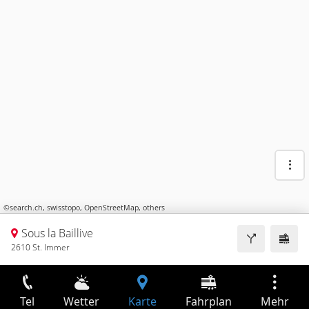
©
search.ch
,
swisstopo
,
OpenStreetMap
,
others
Sous la Baillive
2610 St. Immer
Tel
Wetter
Karte
Fahrplan
Mehr