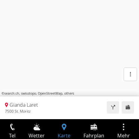
©
search.ch
,
swisstopo
,
OpenStreetMap
,
others
Gianda Laret
7500 St. Moritz
Tel
Wetter
Karte
Fahrplan
Mehr