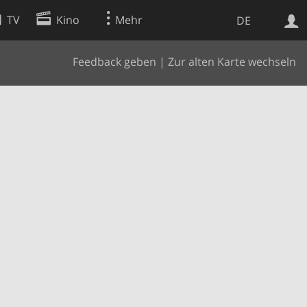
TV
Kino
Mehr
DE
Feedback geben
|
Zur alten Karte wechseln
Websuche
Apps