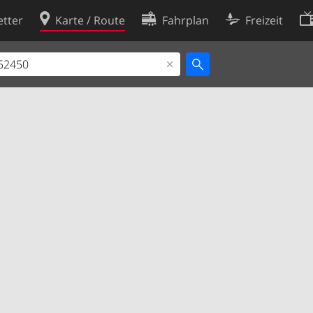
tter
Karte / Route
Fahrplan
Freizeit
Cookie-Richtlinie
ingungen
Cookie-Einstellungen
rklärung
Entwickler