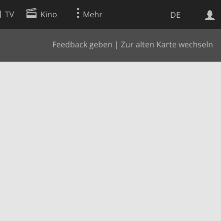
TV
Kino
Mehr
DE
Feedback geben
|
Zur alten Karte wechseln
Websuche
Apps