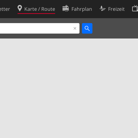
tter
Karte / Route
Fahrplan
Freizeit
Cookie-Richtlinie
ingungen
Cookie-Einstellungen
rklärung
Entwickler