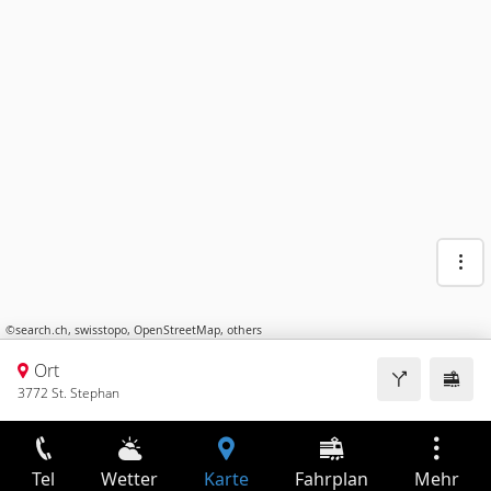
©
search.ch
,
swisstopo
,
OpenStreetMap
,
others
Ort
3772 St. Stephan
Tel
Wetter
Karte
Fahrplan
Mehr