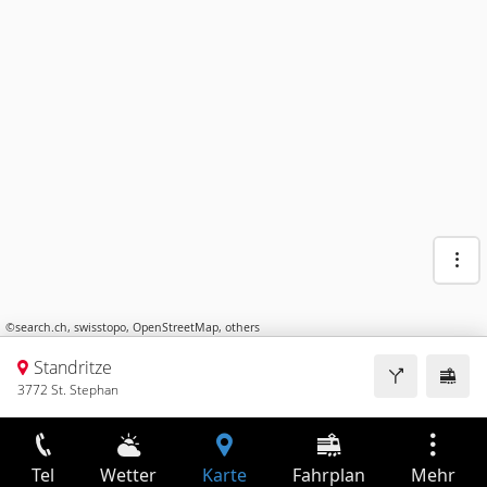
©
search.ch
,
swisstopo
,
OpenStreetMap
,
others
Standritze
3772 St. Stephan
Tel
Wetter
Karte
Fahrplan
Mehr