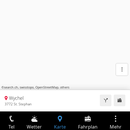
©
search.ch
,
swisstopo
,
OpenStreetMap
,
others
Wychel
3772 St. Stephan
Tel
Wetter
Karte
Fahrplan
Mehr