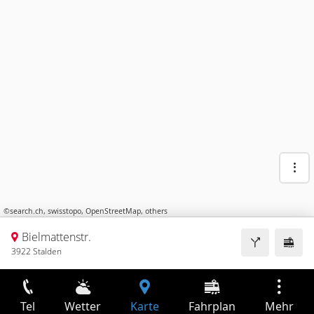
©
search.ch
,
swisstopo
,
OpenStreetMap
,
others
Bielmattenstr.
3922 Stalden
Tel
Wetter
Karte
Fahrplan
Mehr