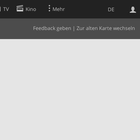
TV
Kino
Mehr
DE
Feedback geben
|
Zur alten Karte wechseln
Websuche
Apps