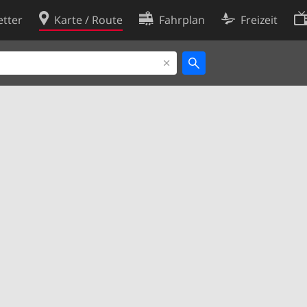
tter
Karte / Route
Fahrplan
Freizeit
Cookie-Richtlinie
ingungen
Cookie-Einstellungen
rklärung
Entwickler