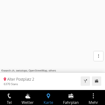
©
search.ch
,
swisstopo
,
OpenStreetMap
,
others
Alter Postplatz 2
6370 Stans
Tel
Wetter
Karte
Fahrplan
Mehr